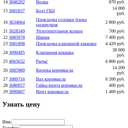
14
3046202
Вилка
870 руб.
14 000
15
3081837
Болт ГБЦ
руб.
Прокладка головки блока
16
3634664
2 800 руб.
цилиндров
21
3028349
Уплотнительное кольцо
700 руб.
22
3085978
Шарик
7 400 руб.
23
3081898
Прокладка клапанной крышки
4 420 руб.
38 000
24
3090495
Клапанная крышка
руб.
25
4065632
Рычаг
6 800 руб.
14 200
26
3085980
Кнопка коромысла
руб.
27
3089716
Вал коромысла
6 200 руб.
28
3680057
Гайка винта коромысла
400 руб.
29
3090007
Винт коромысла
1 400 руб.
Узнать цену
Имя
Телефон