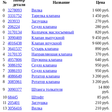
Номер
№
Название
Цена
детали
0
3278093
Вилка
1 600 руб.
0
3331752
Тарелка клапана
1 450 руб.
0
203933
Заглушка
270 руб.
0
206224
Седло клапана
280 руб.
0
3170134
Колпачок маслосъемный
820 руб.
1
3090469
Клапан выпускной
9 450 руб.
2
4016438
Клапан впускной
9 600 руб.
3
3641537
Сухарь клапана
890 руб.
4
3170135
Направляющая клапана
370 руб.
5
4957806
Пружина клапана
640 руб.
6
3086192
Седло клапана
950 руб.
7
3086193
Седло клапана
950 руб.
8
4086649
Ротатор клапана
3 200 руб.
8
3085961
Ротатор клапана
3 200 руб.
14 800
9
3090377
Штанга толкателя
руб.
10
68445
Штифт
85 руб.
11
205401
Заглушка
210 руб.
13
3056416
Вилка
210 руб.