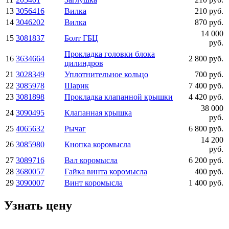
13
3056416
Вилка
210 руб.
14
3046202
Вилка
870 руб.
14 000
15
3081837
Болт ГБЦ
руб.
Прокладка головки блока
16
3634664
2 800 руб.
цилиндров
21
3028349
Уплотнительное кольцо
700 руб.
22
3085978
Шарик
7 400 руб.
23
3081898
Прокладка клапанной крышки
4 420 руб.
38 000
24
3090495
Клапанная крышка
руб.
25
4065632
Рычаг
6 800 руб.
14 200
26
3085980
Кнопка коромысла
руб.
27
3089716
Вал коромысла
6 200 руб.
28
3680057
Гайка винта коромысла
400 руб.
29
3090007
Винт коромысла
1 400 руб.
Узнать цену