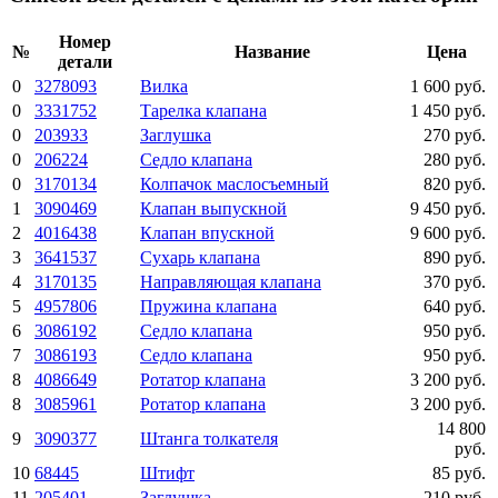
Номер
№
Название
Цена
детали
0
3278093
Вилка
1 600 руб.
0
3331752
Тарелка клапана
1 450 руб.
0
203933
Заглушка
270 руб.
0
206224
Седло клапана
280 руб.
0
3170134
Колпачок маслосъемный
820 руб.
1
3090469
Клапан выпускной
9 450 руб.
2
4016438
Клапан впускной
9 600 руб.
3
3641537
Сухарь клапана
890 руб.
4
3170135
Направляющая клапана
370 руб.
5
4957806
Пружина клапана
640 руб.
6
3086192
Седло клапана
950 руб.
7
3086193
Седло клапана
950 руб.
8
4086649
Ротатор клапана
3 200 руб.
8
3085961
Ротатор клапана
3 200 руб.
14 800
9
3090377
Штанга толкателя
руб.
10
68445
Штифт
85 руб.
11
205401
Заглушка
210 руб.