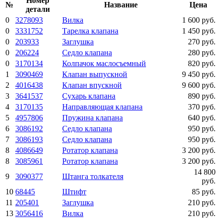
Номер
№
Название
Цена
детали
0
3278093
Вилка
1 600 руб.
0
3331752
Тарелка клапана
1 450 руб.
0
203933
Заглушка
270 руб.
0
206224
Седло клапана
280 руб.
0
3170134
Колпачок маслосъемный
820 руб.
1
3090469
Клапан выпускной
9 450 руб.
2
4016438
Клапан впускной
9 600 руб.
3
3641537
Сухарь клапана
890 руб.
4
3170135
Направляющая клапана
370 руб.
5
4957806
Пружина клапана
640 руб.
6
3086192
Седло клапана
950 руб.
7
3086193
Седло клапана
950 руб.
8
4086649
Ротатор клапана
3 200 руб.
8
3085961
Ротатор клапана
3 200 руб.
14 800
9
3090377
Штанга толкателя
руб.
10
68445
Штифт
85 руб.
11
205401
Заглушка
210 руб.
13
3056416
Вилка
210 руб.