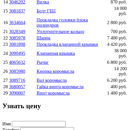
14
3046202
Вилка
870 руб.
14 000
15
3081837
Болт ГБЦ
руб.
Прокладка головки блока
16
3634664
2 800 руб.
цилиндров
21
3028349
Уплотнительное кольцо
700 руб.
22
3085978
Шарик
7 400 руб.
23
3081898
Прокладка клапанной крышки
4 420 руб.
38 000
24
3090495
Клапанная крышка
руб.
25
4065632
Рычаг
6 800 руб.
14 200
26
3085980
Кнопка коромысла
руб.
27
3089716
Вал коромысла
6 200 руб.
28
3680057
Гайка винта коромысла
400 руб.
29
3090007
Винт коромысла
1 400 руб.
Узнать цену
Имя
Телефон