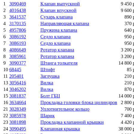
1
3090469
Клапан выпускной
9 450 
2
4016438
Клапан впускной
9 600 
3
3641537
Сухарь клапана
890 
4
3170135
Направляющая клапана
370 
5
4957806
Пружина клапана
640 
6
3086192
Седло клапана
950 
7
3086193
Седло клапана
950 
8
4086649
Ротатор клапана
3 200 
8
3085961
Ротатор клапана
3 200 
9
3090377
Штанга толкателя
14 800 
10
68445
Штифт
85 
11
205401
Заглушка
210 
13
3056416
Вилка
210 
14
3046202
Вилка
870 
15
3081837
Болт ГБЦ
14 000 
16
3634664
Прокладка головки блока цилиндров
2 800 
21
3028349
Уплотнительное кольцо
700 
22
3085978
Шарик
7 400 
23
3081898
Прокладка клапанной крышки
4 420 
24
3090495
Клапанная крышка
38 000 