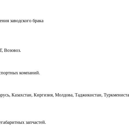
ения заводского брака
, Возовоз.
нспортных компаний.
русь, Казахстан, Киргизия, Молдова, Таджикистан, Туркмениста
егабаритных запчастей.