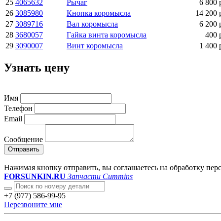
25
4065632
Рычаг
6 800 
26
3085980
Кнопка коромысла
14 200 
27
3089716
Вал коромысла
6 200 
28
3680057
Гайка винта коромысла
400 
29
3090007
Винт коромысла
1 400 
Узнать цену
Имя
Телефон
Email
Сообщение
Отправить
Нажимая кнопку отправить, вы соглашаетесь на обработку пе
FORSUNKIN.RU
Запчасти Cummins
+7 (977) 586-99-95
Перезвоните мне