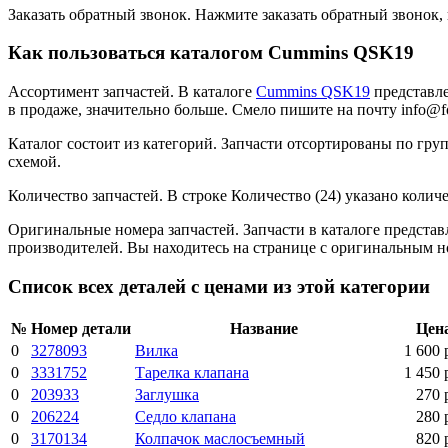
Заказать обратный звонок.
Нажмите заказать обратный звонок, 
Как пользоваться каталогом Cummins QSK19
Ассортимент запчастей.
В каталоге
Cummins QSK19
представле
в продаже, значительно больше. Смело пишите на почту info@fo
Каталог состоит из категорий.
Запчасти отсортированы по груп
схемой.
Количество запчастей.
В строке Количество (24) указано количе
Оригинальные номера запчастей.
Запчасти в каталоге предста
производителей. Вы находитесь на странице с оригинальным 
Список всех деталей с ценами из этой категории
№
Номер детали
Название
Цен
0
3278093
Вилка
1 600 
0
3331752
Тарелка клапана
1 450 
0
203933
Заглушка
270 
0
206224
Седло клапана
280 
0
3170134
Колпачок маслосъемный
820 