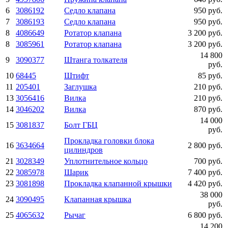
6
3086192
Седло клапана
950 руб.
7
3086193
Седло клапана
950 руб.
8
4086649
Ротатор клапана
3 200 руб.
8
3085961
Ротатор клапана
3 200 руб.
14 800
9
3090377
Штанга толкателя
руб.
10
68445
Штифт
85 руб.
11
205401
Заглушка
210 руб.
13
3056416
Вилка
210 руб.
14
3046202
Вилка
870 руб.
14 000
15
3081837
Болт ГБЦ
руб.
Прокладка головки блока
16
3634664
2 800 руб.
цилиндров
21
3028349
Уплотнительное кольцо
700 руб.
22
3085978
Шарик
7 400 руб.
23
3081898
Прокладка клапанной крышки
4 420 руб.
38 000
24
3090495
Клапанная крышка
руб.
25
4065632
Рычаг
6 800 руб.
14 200