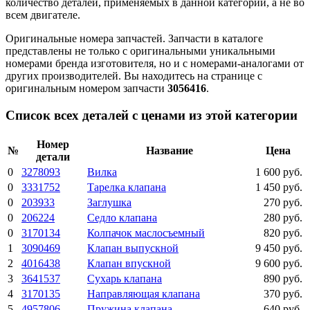
количество деталей, применяемых в данной категории, а не во
всем двигателе.
Оригинальные номера запчастей.
Запчасти в каталоге
представлены не только с оригинальными уникальными
номерами бренда изготовителя, но и с номерами-аналогами от
других производителей. Вы находитесь на странице с
оригинальным номером запчасти
3056416
.
Список всех деталей с ценами из этой категории
Номер
№
Название
Цена
детали
0
3278093
Вилка
1 600 руб.
0
3331752
Тарелка клапана
1 450 руб.
0
203933
Заглушка
270 руб.
0
206224
Седло клапана
280 руб.
0
3170134
Колпачок маслосъемный
820 руб.
1
3090469
Клапан выпускной
9 450 руб.
2
4016438
Клапан впускной
9 600 руб.
3
3641537
Сухарь клапана
890 руб.
4
3170135
Направляющая клапана
370 руб.
5
4957806
Пружина клапана
640 руб.