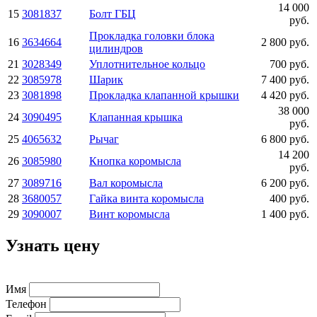
14 000
15
3081837
Болт ГБЦ
руб.
Прокладка головки блока
16
3634664
2 800 руб.
цилиндров
21
3028349
Уплотнительное кольцо
700 руб.
22
3085978
Шарик
7 400 руб.
23
3081898
Прокладка клапанной крышки
4 420 руб.
38 000
24
3090495
Клапанная крышка
руб.
25
4065632
Рычаг
6 800 руб.
14 200
26
3085980
Кнопка коромысла
руб.
27
3089716
Вал коромысла
6 200 руб.
28
3680057
Гайка винта коромысла
400 руб.
29
3090007
Винт коромысла
1 400 руб.
Узнать цену
Имя
Телефон