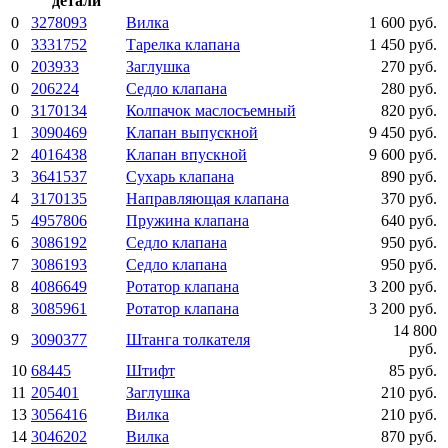
детали
0
3278093
Вилка
1 600 руб.
0
3331752
Тарелка клапана
1 450 руб.
0
203933
Заглушка
270 руб.
0
206224
Седло клапана
280 руб.
0
3170134
Колпачок маслосъемный
820 руб.
1
3090469
Клапан выпускной
9 450 руб.
2
4016438
Клапан впускной
9 600 руб.
3
3641537
Сухарь клапана
890 руб.
4
3170135
Направляющая клапана
370 руб.
5
4957806
Пружина клапана
640 руб.
6
3086192
Седло клапана
950 руб.
7
3086193
Седло клапана
950 руб.
8
4086649
Ротатор клапана
3 200 руб.
8
3085961
Ротатор клапана
3 200 руб.
14 800
9
3090377
Штанга толкателя
руб.
10
68445
Штифт
85 руб.
11
205401
Заглушка
210 руб.
13
3056416
Вилка
210 руб.
14
3046202
Вилка
870 руб.