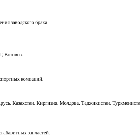
ения заводского брака
, Возовоз.
нспортных компаний.
русь, Казахстан, Киргизия, Молдова, Таджикистан, Туркмениста
егабаритных запчастей.