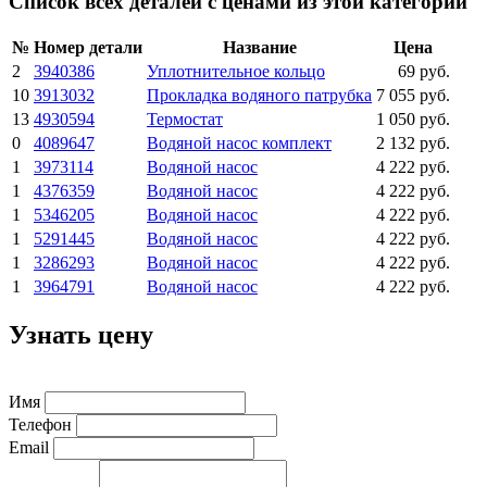
Список всех деталей с ценами из этой категории
№
Номер детали
Название
Цена
2
3940386
Уплотнительное кольцо
69 руб.
10
3913032
Прокладка водяного патрубка
7 055 руб.
13
4930594
Термостат
1 050 руб.
0
4089647
Водяной насос комплект
2 132 руб.
1
3973114
Водяной насос
4 222 руб.
1
4376359
Водяной насос
4 222 руб.
1
5346205
Водяной насос
4 222 руб.
1
5291445
Водяной насос
4 222 руб.
1
3286293
Водяной насос
4 222 руб.
1
3964791
Водяной насос
4 222 руб.
Узнать цену
Имя
Телефон
Email