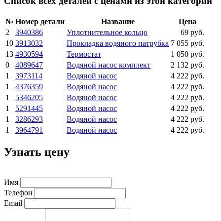
Список всех деталей с ценами из этой категории
№
Номер детали
Название
Цена
2
3940386
Уплотнительное кольцо
69 руб.
10
3913032
Прокладка водяного патрубка
7 055 руб.
13
4930594
Термостат
1 050 руб.
0
4089647
Водяной насос комплект
2 132 руб.
1
3973114
Водяной насос
4 222 руб.
1
4376359
Водяной насос
4 222 руб.
1
5346205
Водяной насос
4 222 руб.
1
5291445
Водяной насос
4 222 руб.
1
3286293
Водяной насос
4 222 руб.
1
3964791
Водяной насос
4 222 руб.
Узнать цену
Имя
Телефон
Email