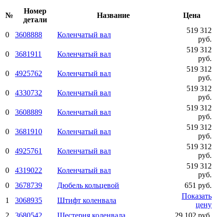
Номер
№
Название
Цена
детали
519 312
0
3608888
Коленчатый вал
руб.
519 312
0
3681911
Коленчатый вал
руб.
519 312
0
4925762
Коленчатый вал
руб.
519 312
0
4330732
Коленчатый вал
руб.
519 312
0
3608889
Коленчатый вал
руб.
519 312
0
3681910
Коленчатый вал
руб.
519 312
0
4925761
Коленчатый вал
руб.
519 312
0
4319022
Коленчатый вал
руб.
0
3678739
Дюбель кольцевой
651 руб.
Показать
1
3068935
Штифт коленвала
цену
2
3680542
Шестерня коленвала
29 102 руб.