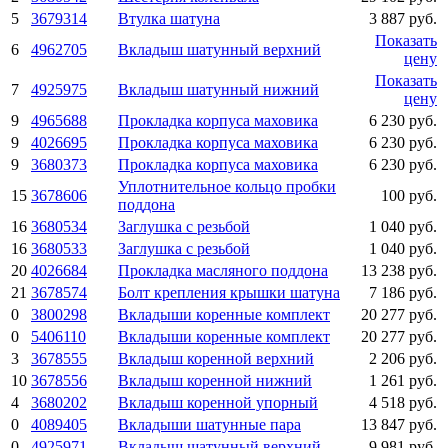
5
3679314
Втулка шатуна
3 887 руб.
Показать
6
4962705
Вкладыш шатунный верхний
цену
Показать
7
4925975
Вкладыш шатунный нижний
цену
9
4965688
Прокладка корпуса маховика
6 230 руб.
9
4026695
Прокладка корпуса маховика
6 230 руб.
9
3680373
Прокладка корпуса маховика
6 230 руб.
Уплотнительное кольцо пробки
15
3678606
100 руб.
поддона
16
3680534
Заглушка с резьбой
1 040 руб.
16
3680533
Заглушка с резьбой
1 040 руб.
20
4026684
Прокладка масляного поддона
13 238 руб.
21
3678574
Болт крепления крышки шатуна
7 186 руб.
0
3800298
Вкладыши коренные комплект
20 277 руб.
0
5406110
Вкладыши коренные комплект
20 277 руб.
3
3678555
Вкладыш коренной верхний
2 206 руб.
10
3678556
Вкладыш коренной нижний
1 261 руб.
4
3680202
Вкладыш коренной упорный
4 518 руб.
0
4089405
Вкладыши шатунные пара
13 847 руб.
0
4925971
Вкладыш шатунный верхний
9 981 руб.